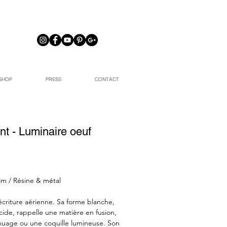
SHOP
PRESS
CONTACT
t - Luminaire oeuf
cm / Résine & métal
criture aérienne. Sa forme blanche,
ucide, rappelle une matière en fusion,
uage ou une coquille lumineuse. Son