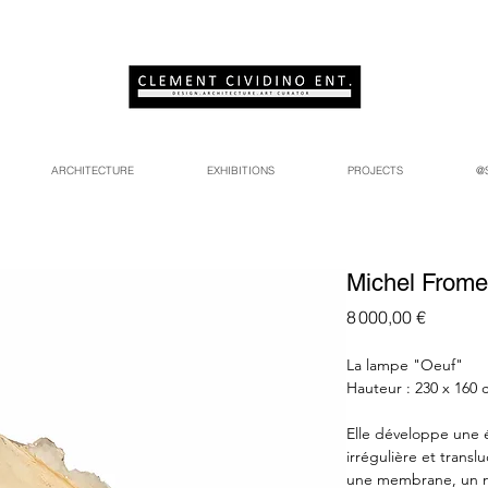
ARCHITECTURE
EXHIBITIONS
PROJECTS
@
Michel Fromen
Prix
8 000,00 €
La lampe "Oeuf"
Hauteur : 230 x 160 
Elle développe une é
irrégulière et transl
une membrane, un n