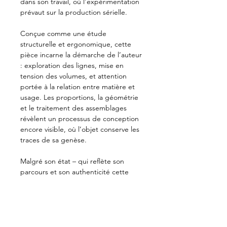
dans son travail, où l’expérimentation
prévaut sur la production sérielle.
Conçue comme une étude
structurelle et ergonomique, cette
pièce incarne la démarche de l’auteur
: exploration des lignes, mise en
tension des volumes, et attention
portée à la relation entre matière et
usage. Les proportions, la géométrie
et le traitement des assemblages
révèlent un processus de conception
encore visible, où l’objet conserve les
traces de sa genèse.
Malgré son état – qui reflète son
parcours et son authenticité cette
chaise possède une valeur muséale
incontestable. Elle provient
directement de l’atelier de
Pierre
Colleu
, garantissant une provenance
claire et documentée. Cette origine