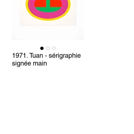
1971. Tuan - sérigraphie
signée main
Prix
800,00 €
Authentique sérigraphie de l'artiste
Tuan Pham Ngoc
signée main datant de 1971 et
numérotée 73/200
65 x 50 cm (Non encadrée)
Trés bon état